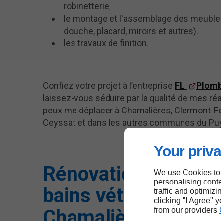
robinetterie,
le montage et l'assemblage des meuble
douche, placard, miroirs et autres).
les travaux de finition.
Confiez votre projet à l’entreprise
FL
Plomb
laissez-vous séduire par la qualité de mes réa
peux me déplacer à Chamalières, Clermont-Fe
Ceyssat et dans les autres communes du P
Your priva
Rénovation de salle
We use Cookies to
personalising conte
bains vétustes à
traffic and optimizi
clicking "I Agree" 
Chamalières
from our providers