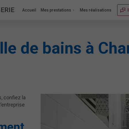
ERIE
Accueil
Mes prestations
Mes réalisations
lle de bains à Ch
, confiez la
l’entreprise
ement