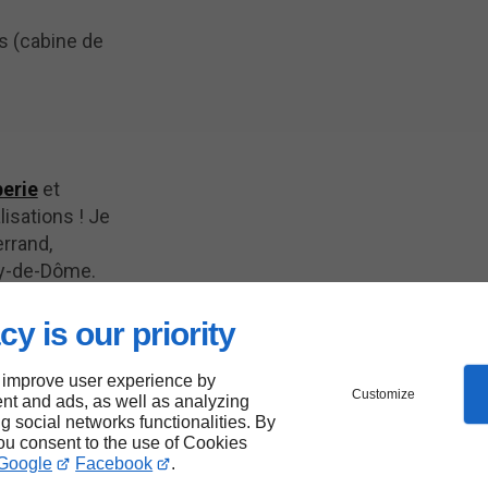
s (cabine de
erie
et
lisations ! Je
rrand,
uy-de-Dôme.
cy is our priority
 de
 improve user experience by
Customize
nt and ads, as well as analyzing
ng social networks functionalities. By
you consent to the use of Cookies
Google
Facebook
.