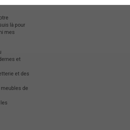
otre
uis là pour
rmi mes
u
ernes et
tterie et des
e meubles de
 les