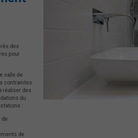
près des
ères pour
e salle de
s contraintes
 réaliser des
dations du
stations :
x de
ipements de