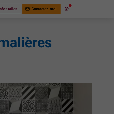
Infos utiles
Contactez-moi
amalières