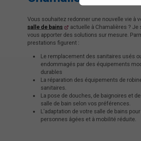
Vous souhaitez redonner une nouvelle vie à v
salle de bains
actuelle à Chamalières ? Je s
vous apporter des solutions sur mesure. Pa
prestations figurent :
Le remplacement des sanitaires usés o
endommagés par des équipements mod
durables
La réparation des équipements de robine
sanitaires.
La pose de douches, de baignoires et d
salle de bain selon vos préférences.
L'adaptation de votre salle de bains pour
personnes âgées et à mobilité réduite.